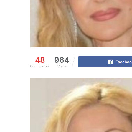
48
964
Faceboo
Condivisioni
Visite