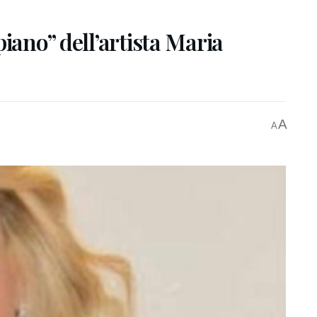
iano” dell’artista Maria
A
A