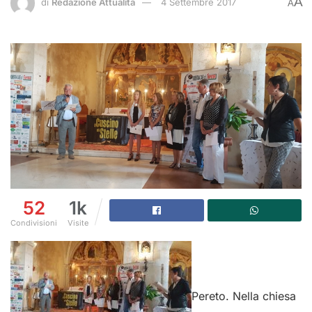
A
di
Redazione Attualità
4 Settembre 2017
A
52
1k
Condivisioni
Visite
Pereto. Nella chiesa