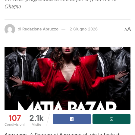
Giugno
A
di
Redazione Abruzzo
2 Giugno 2026
A
107
2.1k
Condivisioni
Visite
Avezzano. A Paterno di Avezzano al via la festa di