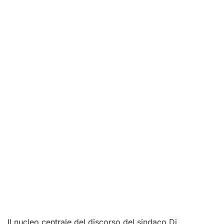
Il nucleo centrale del discorso del sindaco Di