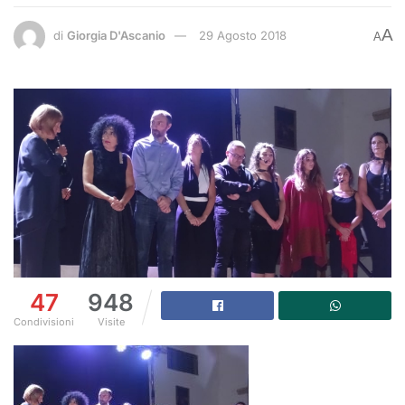
A
di
Giorgia D'Ascanio
29 Agosto 2018
A
47
948
Condivisioni
Visite