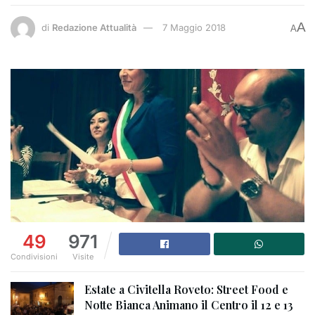
A
di
Redazione Attualità
7 Maggio 2018
A
49
971
Condivisioni
Visite
Estate a Civitella Roveto: Street Food e
Notte Bianca Animano il Centro il 12 e 13