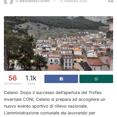
A
di
Alessandra Ciciotti
13 Febbraio 2025
A
56
1.1k
Condivisioni
Visite
Celano. Dopo il successo dell’apertura del Trofeo
invernale CONI, Celano si prepara ad accogliere un
nuovo evento sportivo di rilievo nazionale.
L’amministrazione comunale sta lavorando per