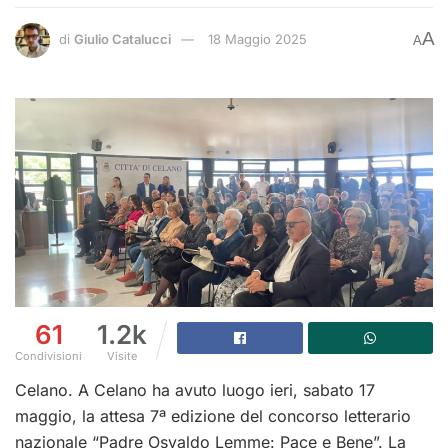
A
di
Giulio Catalucci
18 Maggio 2025
A
61
1.2k
Condivisioni
Visite
Celano. A Celano ha avuto luogo ieri, sabato 17
maggio, la attesa 7ª edizione del concorso letterario
nazionale “Padre Osvaldo Lemme: Pace e Bene”. La