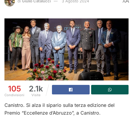
A
di
Giulio Catalucci
3 Agosto 2024
A
105
2.1k
Condivisioni
Visite
Canistro. Si alza il sipario sulla terza edizione del
Premio “Eccellenze d’Abruzzo”, a Canistro.