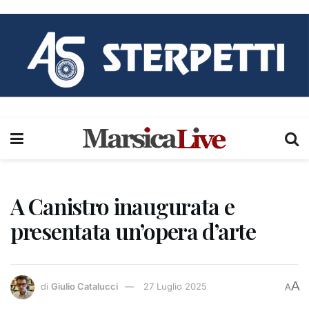
A Canistro inaugurata e
presentata un’opera d’arte
A
di
Giulio Catalucci
27 Luglio 2025
A