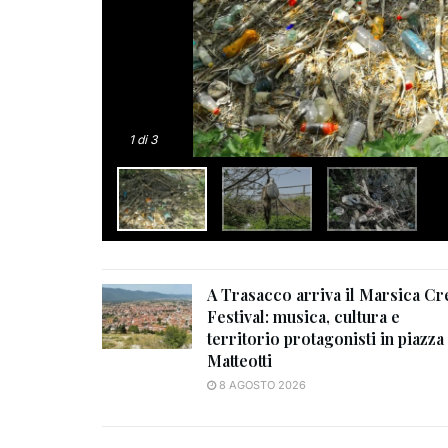
1
di 3
A Trasacco arriva il Marsica Cr
Festival: musica, cultura e
territorio protagonisti in piazza
Matteotti
8 AGOSTO 2026