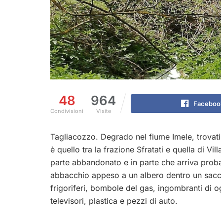
48
964
Faceboo
Condivisioni
Visite
Tagliacozzo. Degrado nel fiume Imele, trovati res
è quello tra la frazione Sfratati e quella di Vi
parte abbandonato e in parte che arriva prob
abbacchio appeso a un albero dentro un sacco 
frigoriferi, bombole del gas, ingombranti di 
televisori, plastica e pezzi di auto.