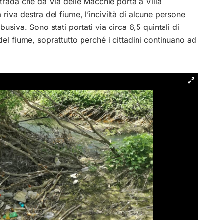
strada che da Via delle Macchie porta a Villa
a riva destra del fiume, l’inciviltà di alcune persone
siva. Sono stati portati via circa 6,5 quintali di
i del fiume, soprattutto perché i cittadini continuano ad