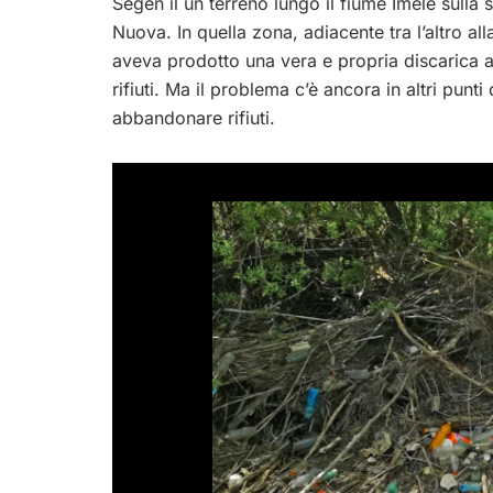
Segen il un terreno lungo il fiume Imele sulla 
Nuova. In quella zona, adiacente tra l’altro all
aveva prodotto una vera e propria discarica abu
rifiuti. Ma il problema c’è ancora in altri punt
abbandonare rifiuti.