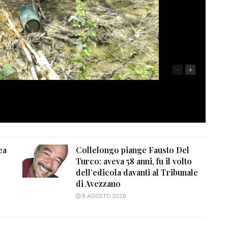
-
+
ea
Collelongo piange Fausto Del
Turco: aveva 58 anni, fu il volto
dell’edicola davanti al Tribunale
di Avezzano
8 AGOSTO 2026