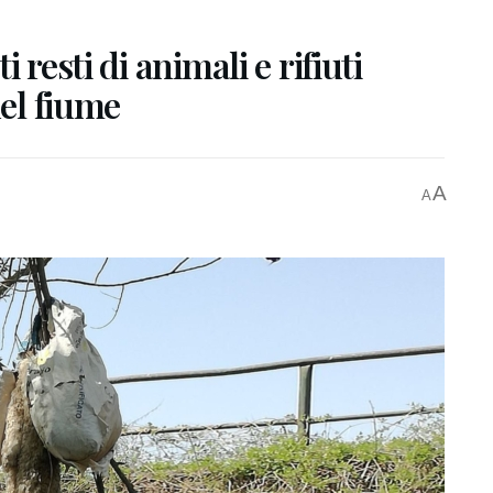
 resti di animali e rifiuti
del fiume
A
A