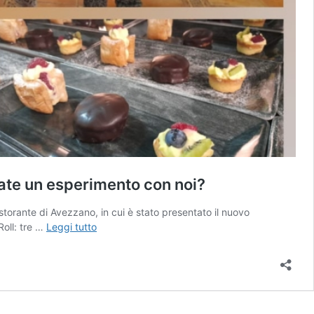
fate un esperimento con noi?
storante di Avezzano, in cui è stato presentato il nuovo
Zucca,
Roll: tre …
Leggi tutto
radicchio
e
funghi
colorano
il