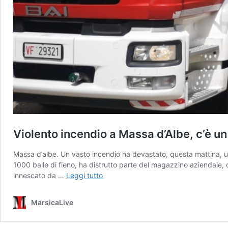
Violento incendio a Massa d’Albe, c’è un
Massa d’albe. Un vasto incendio ha devastato, questa mattina, un
1000 balle di fieno, ha distrutto parte del magazzino aziendale, c
Violento
innescato da …
Leggi tutto
incendio
a
MarsicaLive
Massa
d’Albe,