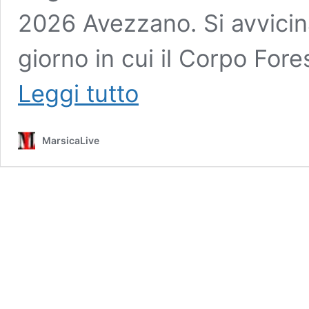
2026 Avezzano. Si avvicina
giorno in cui il Corpo Fore
Tutto
Leggi tutto
pronto
per
onorare
MarsicaLive
i
200
anni
dell’istituzione
del
Corpo
Forestale,
sabato
cerimonia
ad
Avezzano