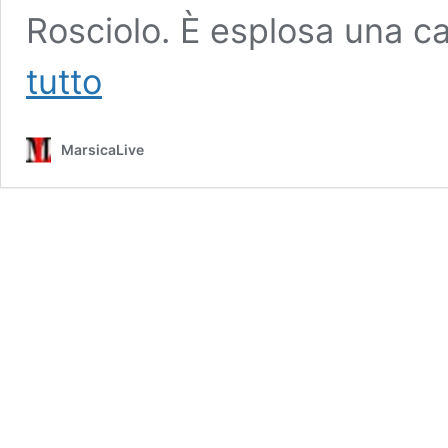
Rosciolo. È esplosa una ca
Tragedia
tutto
a
Rosciolo,
fuga
MarsicaLive
di
gas
provoca
esplosione
casa:
muore
un
uomo