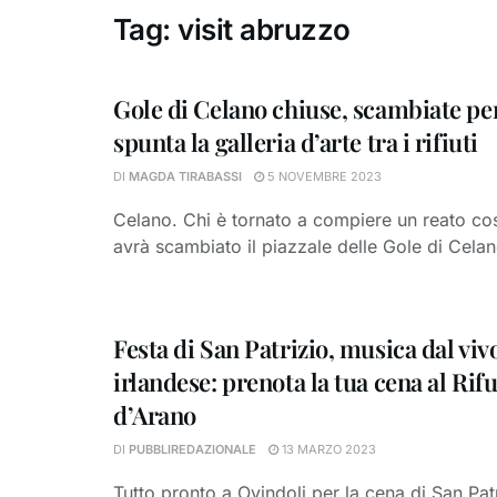
Tag:
visit abruzzo
Gole di Celano chiuse, scambiate per
spunta la galleria d’arte tra i rifiuti
DI
MAGDA TIRABASSI
5 NOVEMBRE 2023
Celano. Chi è tornato a compiere un reato co
avrà scambiato il piazzale delle Gole di Celan
Festa di San Patrizio, musica dal vi
irlandese: prenota la tua cena al Rifu
d’Arano
DI
PUBBLIREDAZIONALE
13 MARZO 2023
Tutto pronto a Ovindoli per la cena di San Patr