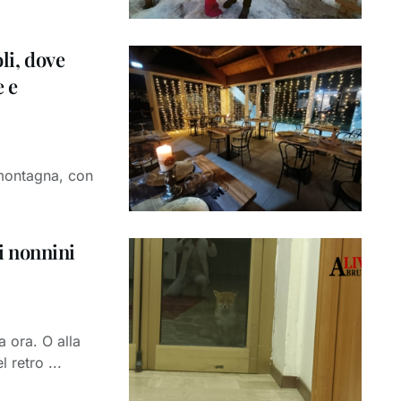
li, dove
 e
i montagna, con
 i nonnini
a ora. O alla
 retro ...