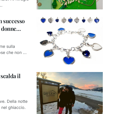
..
un successo
le donne…
me sulla
se che non ...
scalda il
ve. Della notte
 nel ghiaccio.