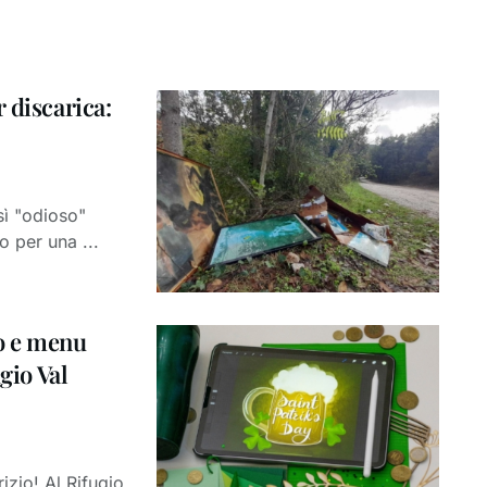
 discarica:
sì "odioso"
o per una ...
vo e menu
gio Val
izio! Al Rifugio