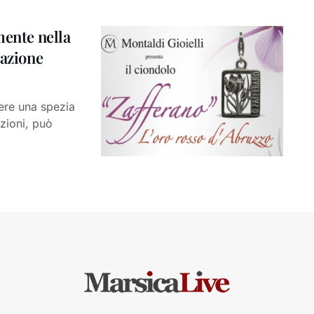
mente nella
tazione
ere una spezia
ozioni, può