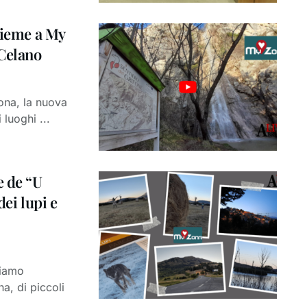
sieme a My
 Celano
ona, la nuova
 luoghi ...
e de “U
dei lupi e
biamo
na, di piccoli