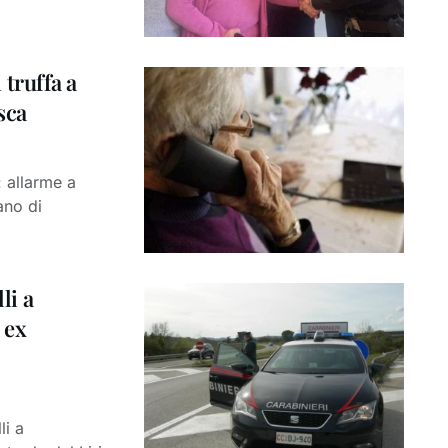
i truffa a
sca
: allarme a
ano di
li a
 ex
li a