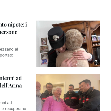
to nipote: i
 persone
vezzano al
 portato
antenni ad
 dell’Arma
enni ad
o e recuperano