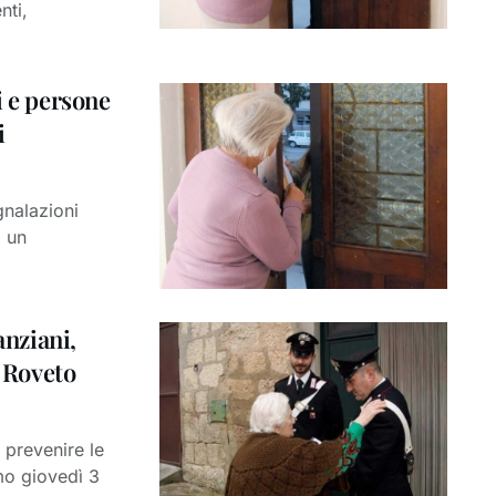
nti,
i e persone
i
gnalazioni
a un
anziani,
a Roveto
r prevenire le
imo giovedì 3