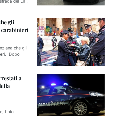
trada del Liri.
he gli
 carabinieri
nziana che gli
ieri. Dopo
restati a
della
e, finto