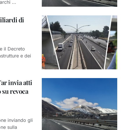
rchi ...
liardi di
e il Decreto
astrutture e dei
ar invia atti
o su revoca
one inviando gli
one sulla