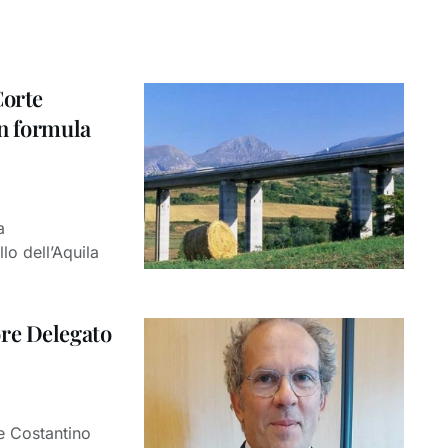
Corte
on formula
a
lo dell’Aquila
re Delegato
e Costantino