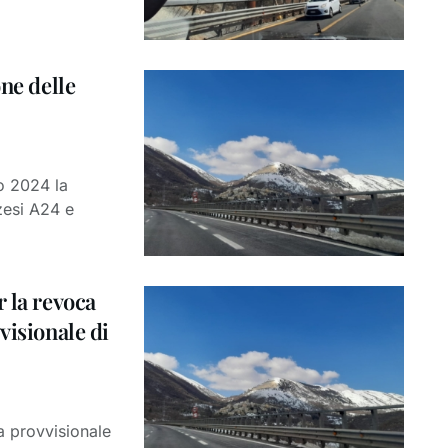
one delle
io 2024 la
zesi A24 e
 la revoca
visionale di
a provvisionale