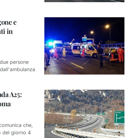
gone e
ti in
, due persone
 dall'ambulanza
ada A25:
Roma
 comunica che,
5 del giorno 4