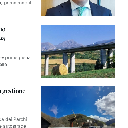
o, prendendo il
rio
25
 esprime piena
elle
a gestione
da dei Parchi
le autostrade