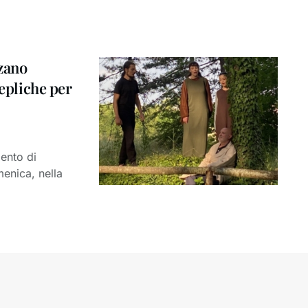
zano
repliche per
ento di
enica, nella