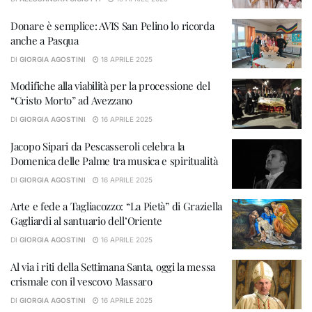
Donare è semplice: AVIS San Pelino lo ricorda
anche a Pasqua
DI
GIORGIA AGOSTINI
18 APRILE 2025
Modifiche alla viabilità per la processione del
“Cristo Morto” ad Avezzano
DI
GIORGIA AGOSTINI
16 APRILE 2025
Jacopo Sipari da Pescasseroli celebra la
Domenica delle Palme tra musica e spiritualità
DI
GIORGIA AGOSTINI
16 APRILE 2025
Arte e fede a Tagliacozzo: “La Pietà” di Graziella
Gagliardi al santuario dell’Oriente
DI
GIORGIA AGOSTINI
16 APRILE 2025
Al via i riti della Settimana Santa, oggi la messa
crismale con il vescovo Massaro
DI
GIORGIA AGOSTINI
16 APRILE 2025