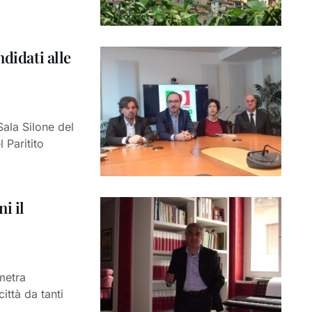
didati alle
Sala Silone del
 Paritito
i il
metra
ittà da tanti