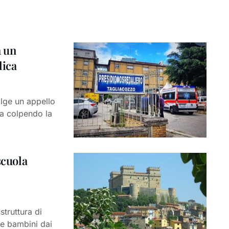
a un
lica
olge un appello
ta colpendo la
scuola
struttura di
e bambini dai