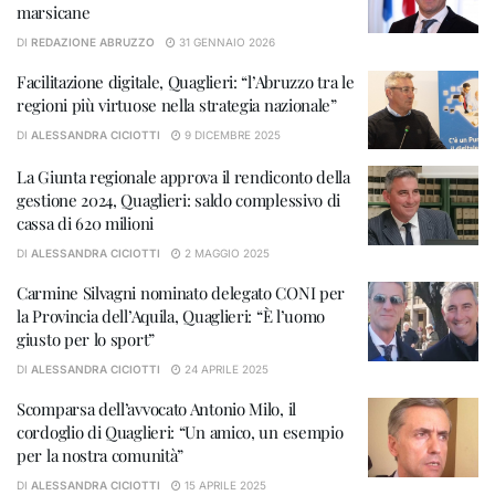
marsicane
DI
REDAZIONE ABRUZZO
31 GENNAIO 2026
Facilitazione digitale, Quaglieri: “l’Abruzzo tra le
regioni più virtuose nella strategia nazionale”
DI
ALESSANDRA CICIOTTI
9 DICEMBRE 2025
La Giunta regionale approva il rendiconto della
gestione 2024, Quaglieri: saldo complessivo di
cassa di 620 milioni
DI
ALESSANDRA CICIOTTI
2 MAGGIO 2025
Carmine Silvagni nominato delegato CONI per
la Provincia dell’Aquila, Quaglieri: “È l’uomo
giusto per lo sport”
DI
ALESSANDRA CICIOTTI
24 APRILE 2025
Scomparsa dell’avvocato Antonio Milo, il
cordoglio di Quaglieri: “Un amico, un esempio
per la nostra comunità”
DI
ALESSANDRA CICIOTTI
15 APRILE 2025