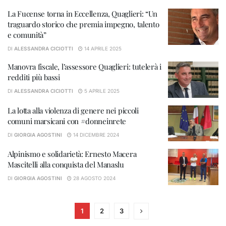
La Fucense torna in Eccellenza, Quaglieri: “Un
traguardo storico che premia impegno, talento
e comunità”
DI
ALESSANDRA CICIOTTI
14 APRILE 2025
Manovra fiscale, l’assessore Quaglieri: tutelerà i
redditi più bassi
DI
ALESSANDRA CICIOTTI
5 APRILE 2025
La lotta alla violenza di genere nei piccoli
comuni marsicani con #donneinrete
DI
GIORGIA AGOSTINI
14 DICEMBRE 2024
Alpinismo e solidarietà: Ernesto Macera
Mascitelli alla conquista del Manaslu
DI
GIORGIA AGOSTINI
28 AGOSTO 2024
1
2
3