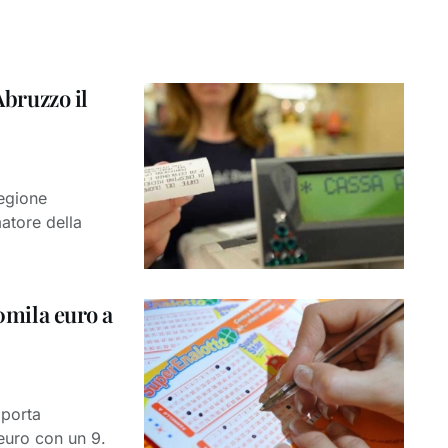
Abruzzo il
regione
atore della
20mila euro a
iporta
euro con un 9.