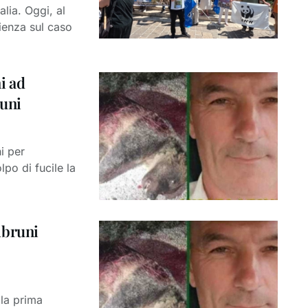
lia. Oggi, al
ienza sul caso
i ad
runi
i per
po di fucile la
mbruni
 la prima