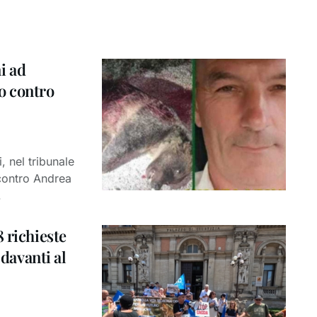
i ad
o contro
 nel tribunale
contro Andrea
.
 richieste
 davanti al