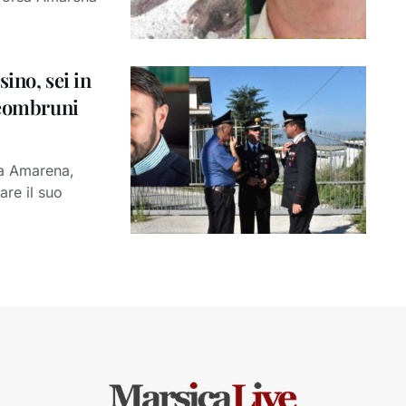
ino, sei in
Leombruni
sa Amarena,
re il suo