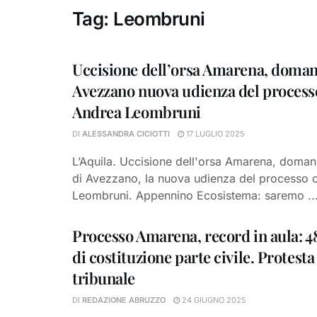
Tag:
Leombruni
Uccisione dell’orsa Amarena, doman
Avezzano nuova udienza del process
Andrea Leombruni
DI
ALESSANDRA CICIOTTI
17 LUGLIO 2025
L’Aquila. Uccisione dell'orsa Amarena, domani,
di Avezzano, la nuova udienza del processo 
Leombruni. Appennino Ecosistema: saremo ..
Processo Amarena, record in aula: 48
di costituzione parte civile. Protesta
tribunale
DI
REDAZIONE ABRUZZO
24 GIUGNO 2025