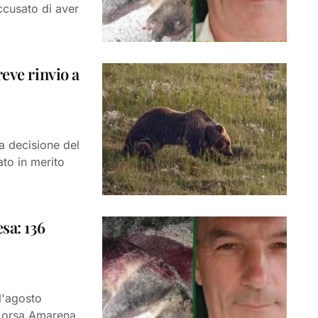
ccusato di aver
eve rinvio a
a decisione del
to in merito
sa: 136
l'agosto
l'orsa Amarena