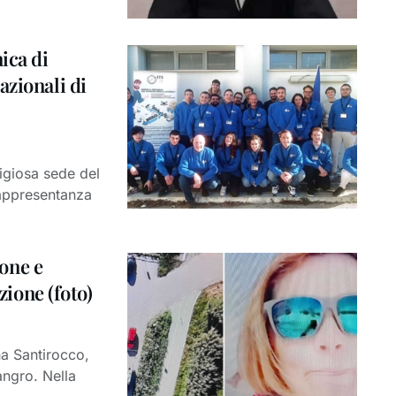
ica di
azionali di
igiosa sede del
appresentanza
ione e
zione (foto)
na Santirocco,
ngro. Nella