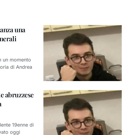
tanza una
nerali
 in un momento
ria di Andrea
te abruzzese
a
dente 19enne di
vato oggi