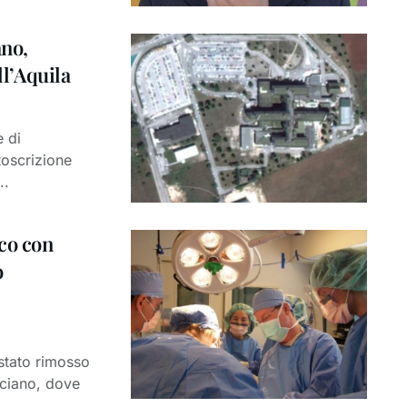
ano,
ll’Aquila
e di
toscrizione
..
co con
o
stato rimosso
nciano, dove