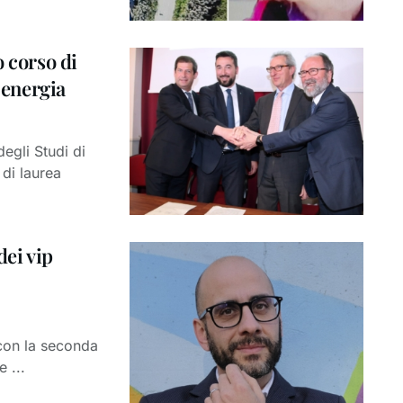
o corso di
’energia
egli Studi di
 di laurea
dei vip
 con la seconda
 ...