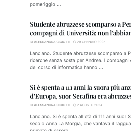
pomeriggio ...
Studente abruzzese scomparso a Per
compagni di Università: non l’abbia
DI
ALESSANDRA CICIOTTI
29 GENNAIO 2025
Lanciano. Studente abruzzese scomparso a P
ricerche senza sosta per Andrea. I compagni d
del corso di informatica hanno ...
Si è spenta a 111 anni la suora più an
d’Europa, suor Serafina era abruzze
DI
ALESSANDRA CICIOTTI
2 AGOSTO 2024
Lanciano. Si è spenta all'età di 111 anni suor S
secolo Anna La Morgia, che vantava il raggu
primato di essere ...