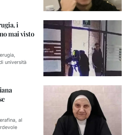
ugia, i
mo mai visto
erugia,
i università
ziana
se
erafina, al
ardevole