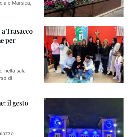
iale Marsica,
, a Trasacco
ne per
, nella sala
rso di
e: il gesto
palazzo