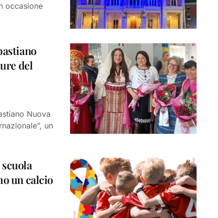
in occasione
bastiano
ture del
bastiano Nuova
rnazionale”, un
 scuola
mo un calcio