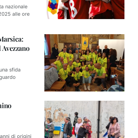
ta nazionale
 2025 alle ore
 Marsica:
d Avezzano
 una sfida
aguardo
mino
nni di origini