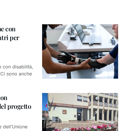
ne con
ntri per
 con disabilità,
. Ci sono anche
con
del progetto
e dell’Unione