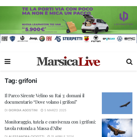
Tag:
grifoni
Il Parco Sirente Velino su Rai 3: domani il
documentario “Dove volano i grifoni”
DI
GIORGIA AGOSTINI
5 MARZO 2025
Monitoraggio, tutela e convivenza con i grifoni:
tavola rotonda a Massa d’Albe
DI
ALESSANDRA CICIOTTI
15 APRILE 2024