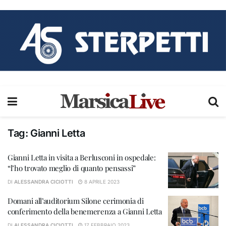
Tag:
Gianni Letta
Gianni Letta in visita a Berlusconi in ospedale:
“l’ho trovato meglio di quanto pensassi”
DI
ALESSANDRA CICIOTTI
8 APRILE 2023
Domani all’auditorium Silone cerimonia di
conferimento della benemerenza a Gianni Letta
DI
ALESSANDRA CICIOTTI
17 FEBBRAIO 2023