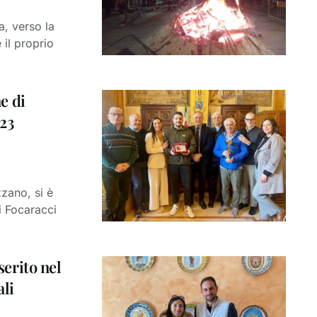
a, verso la
 il proprio
e di
023
zano, si è
i Focaracci
serito nel
ali