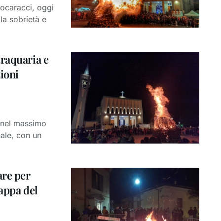
focaracci, oggi
la sobrietà e
raquaria e
ioni
o nel massimo
nale, con un
are per
appa del