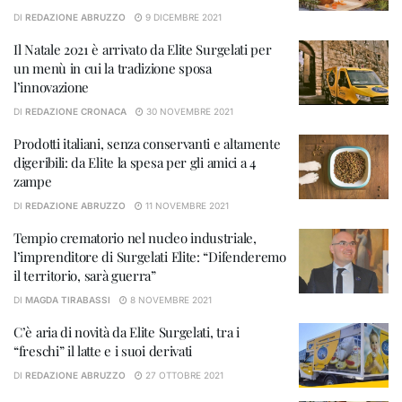
DI
REDAZIONE ABRUZZO
9 DICEMBRE 2021
Il Natale 2021 è arrivato da Elite Surgelati per
un menù in cui la tradizione sposa
l’innovazione
DI
REDAZIONE CRONACA
30 NOVEMBRE 2021
Prodotti italiani, senza conservanti e altamente
digeribili: da Elite la spesa per gli amici a 4
zampe
DI
REDAZIONE ABRUZZO
11 NOVEMBRE 2021
Tempio crematorio nel nucleo industriale,
l’imprenditore di Surgelati Elite: “Difenderemo
il territorio, sarà guerra”
DI
MAGDA TIRABASSI
8 NOVEMBRE 2021
C’è aria di novità da Elite Surgelati, tra i
“freschi” il latte e i suoi derivati
DI
REDAZIONE ABRUZZO
27 OTTOBRE 2021