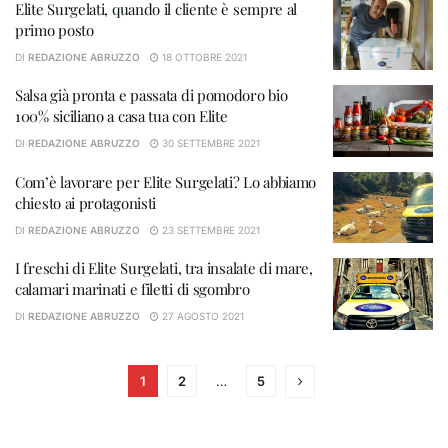
Elite Surgelati, quando il cliente è sempre al
primo posto
DI
REDAZIONE ABRUZZO
18 OTTOBRE 2021
Salsa già pronta e passata di pomodoro bio
100% siciliano a casa tua con Elite
DI
REDAZIONE ABRUZZO
30 SETTEMBRE 2021
Com’è lavorare per Elite Surgelati? Lo abbiamo
chiesto ai protagonisti
DI
REDAZIONE ABRUZZO
23 SETTEMBRE 2021
I freschi di Elite Surgelati, tra insalate di mare,
calamari marinati e filetti di sgombro
DI
REDAZIONE ABRUZZO
27 AGOSTO 2021
1
2
…
5