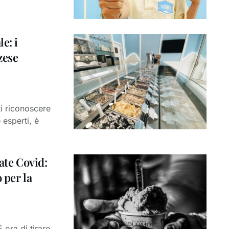
e: i
zese
ti riconoscere
 esperti, è
ate Covid:
 per la
 ora di tirare