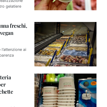
realizzazione
tro gelatiere
anna freschi,
 vegan
’attenzione ai
asparenza
teria
per
chette