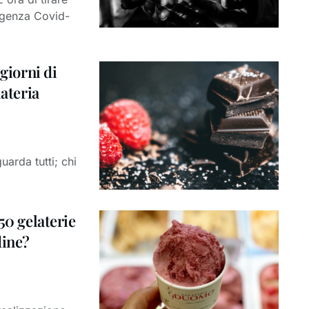
ergenza Covid-
 giorni di
lateria
uarda tutti; chi
50 gelaterie
dine?