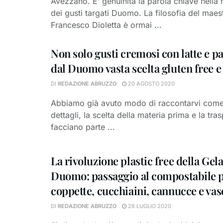
Avezzano. E’ genuinità la parola chiave nella 
dei gusti targati Duomo. La filosofia del maes
Francesco Dioletta è ormai ...
Non solo gusti cremosi con latte e p
dal Duomo vasta scelta gluten free e
DI
REDAZIONE ABRUZZO
20 AGOSTO 2020
Abbiamo già avuto modo di raccontarvi come l
dettagli, la scelta della materia prima e la tr
facciano parte ...
La rivoluzione plastic free della Gela
Duomo: passaggio al compostabile 
coppette, cucchiaini, cannucce e vas
DI
REDAZIONE ABRUZZO
28 LUGLIO 2020