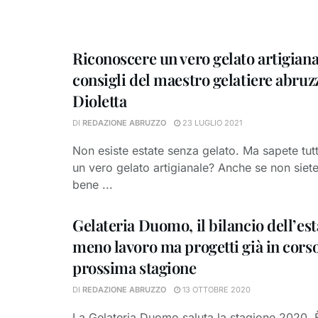
Riconoscere un vero gelato artigianal
consigli del maestro gelatiere abruz
Dioletta
DI
REDAZIONE ABRUZZO
23 LUGLIO 2021
Non esiste estate senza gelato. Ma sapete tut
un vero gelato artigianale? Anche se non siete
bene ...
Gelateria Duomo, il bilancio dell’est
meno lavoro ma progetti già in corso
prossima stagione
DI
REDAZIONE ABRUZZO
13 OTTOBRE 2020
La Gelateria Duomo saluta la stagione 2020. È