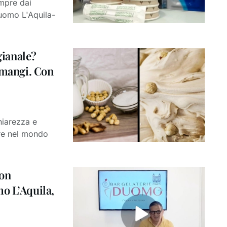
empre dai
Duomo L'Aquila-
gianale?
 mangi. Con
Chiarezza e
are nel mondo
con
o L’Aquila,