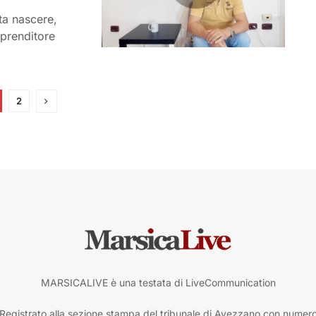
ta nascere,
mprenditore
2
MARSICALIVE è una testata di LiveCommunication
Registrato alla sezione stampa del tribunale di Avezzano con numer