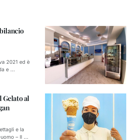
 bilancio
iva 2021 ed è
a e ...
 Gelato al
egan
ttagli e la
uomo – Il ...