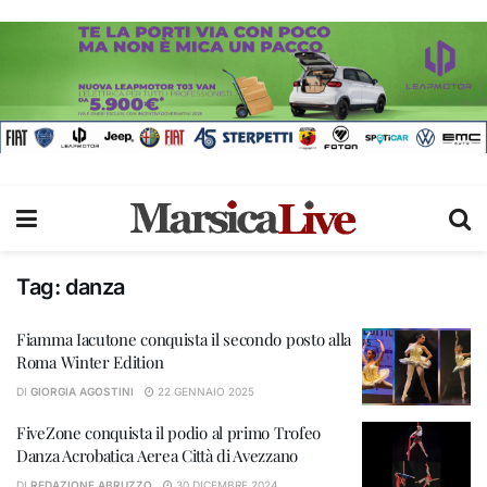
Tag:
danza
Fiamma Iacutone conquista il secondo posto alla
Roma Winter Edition
DI
GIORGIA AGOSTINI
22 GENNAIO 2025
FiveZone conquista il podio al primo Trofeo
Danza Acrobatica Aerea Città di Avezzano
DI
REDAZIONE ABRUZZO
30 DICEMBRE 2024