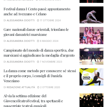
Festival danza I Cento passi: appuntamento
anche ad Avezzano e Celano
DI
ALESSANDRA CICIOTTI
17 OTTOBRE 2024
Gare nazionali danze orientali, trionfano le
giovani danzatrici marsicane
DI
ALESSANDRA CICIOTTI
6 MAGGIO 2024
Campionato del mondo di danza sportiva, due
marsicani si aggiudicano la medaglia d’argento
DI
ALESSANDRA CICIOTTI
7 NOVEMBRE 2023
La danza come metodo per conoscere sé stessi
e il proprio corpo, i consigli di Daniela
Veneziano
DI
REDAZIONE ATTUALITÀ
2 OTTOBRE 2020
Al via la settima edizione del
GiovencoTeatroFestival, tra spettacoli e
passeggiate teatral-musicali