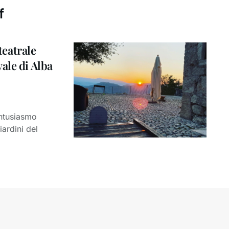
f
teatrale
ale di Alba
entusiasmo
ardini del