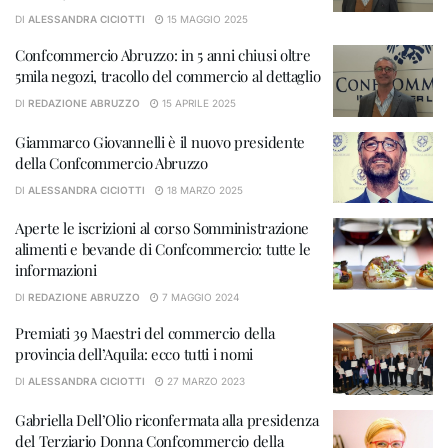
DI
ALESSANDRA CICIOTTI
15 MAGGIO 2025
Confcommercio Abruzzo: in 5 anni chiusi oltre
5mila negozi, tracollo del commercio al dettaglio
DI
REDAZIONE ABRUZZO
15 APRILE 2025
Giammarco Giovannelli è il nuovo presidente
della Confcommercio Abruzzo
DI
ALESSANDRA CICIOTTI
18 MARZO 2025
Aperte le iscrizioni al corso Somministrazione
alimenti e bevande di Confcommercio: tutte le
informazioni
DI
REDAZIONE ABRUZZO
7 MAGGIO 2024
Premiati 39 Maestri del commercio della
provincia dell’Aquila: ecco tutti i nomi
DI
ALESSANDRA CICIOTTI
27 MARZO 2023
Gabriella Dell’Olio riconfermata alla presidenza
del Terziario Donna Confcommercio della