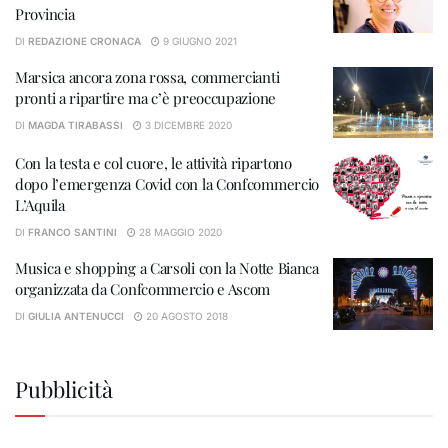
Provincia
DI
REDAZIONE CRONACA
9 GIUGNO 2021
Marsica ancora zona rossa, commercianti
pronti a ripartire ma c’è preoccupazione
DI
MAGDA TIRABASSI
3 DICEMBRE 2020
Con la testa e col cuore, le attività ripartono
dopo l’emergenza Covid con la Confcommercio
L’Aquila
DI
FRANCO SANTINI
28 MAGGIO 2020
Musica e shopping a Carsoli con la Notte Bianca
organizzata da Confcommercio e Ascom
DI
GIULIA ANTENUCCI
20 AGOSTO 2018
Pubblicità