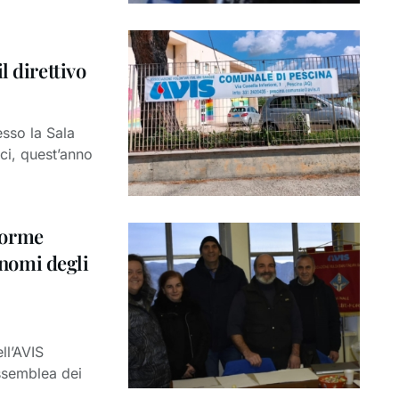
l direttivo
sso la Sala
ci, quest’anno
Forme
 nomi degli
ll’AVIS
ssemblea dei