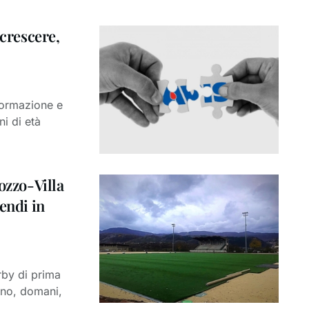
 crescere,
 formazione e
ni di età
ozzo-Villa
endi in
rby di prima
ano, domani,