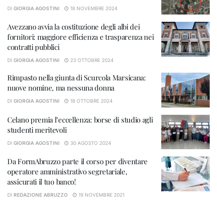
DI
GIORGIA AGOSTINI
18 NOVEMBRE 2024
Avezzano avvia la costituzione degli albi dei
fornitori: maggiore efficienza e trasparenza nei
contratti pubblici
DI
GIORGIA AGOSTINI
23 OTTOBRE 2024
Rimpasto nella giunta di Scurcola Marsicana:
nuove nomine, ma nessuna donna
DI
GIORGIA AGOSTINI
18 OTTOBRE 2024
Celano premia l’eccellenza: borse di studio agli
studenti meritevoli
DI
GIORGIA AGOSTINI
30 AGOSTO 2024
Da FormAbruzzo parte il corso per diventare
operatore amministrativo segretariale,
assicurati il tuo banco!
DI
REDAZIONE ABRUZZO
19 NOVEMBRE 2021