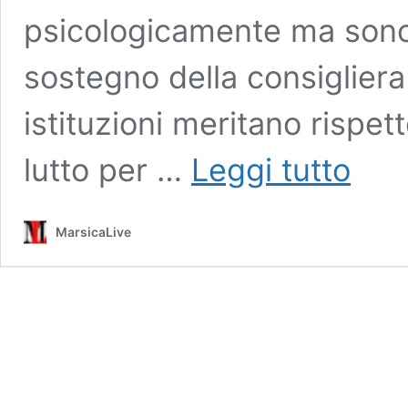
psicologicamente ma sono
sostegno della consigliera 
istituzioni meritano rispe
Profughi
lutto per …
Leggi tutto
ad
Avezzano
sono
MarsicaLive
350
i
bambini,
uno
ricoverat
in
ospedale
(VIDEO
INTERVIS