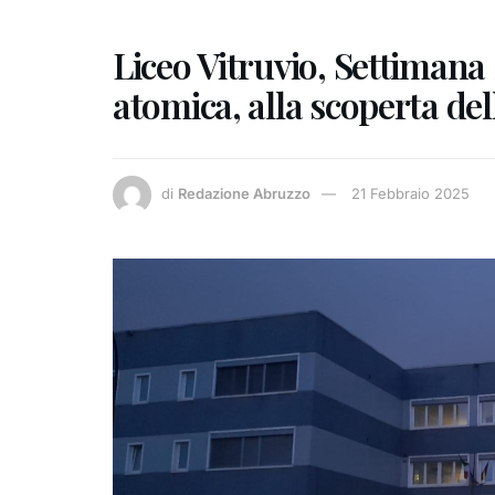
Liceo Vitruvio, Settimana Sc
atomica, alla scoperta d
di
Redazione Abruzzo
21 Febbraio 2025