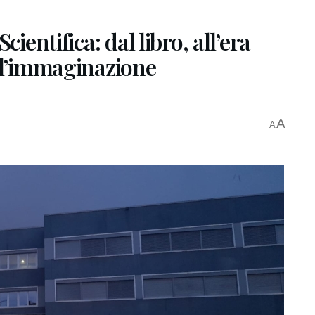
ientifica: dal libro, all’era
ell’immaginazione
A
A