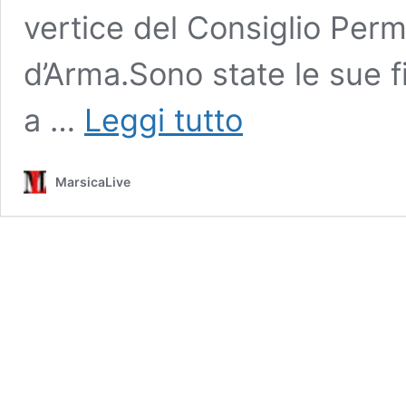
vertice del Consiglio Per
d’Arma.Sono state le sue f
Intitolata
a …
Leggi tutto
all’ultracentenario
generale
Giuseppe
MarsicaLive
Calamani
la
sede
Unuci
Avezzano