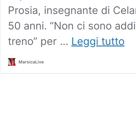
Prosia, insegnante di Cel
50 anni. “Non ci sono addi
Inseg
treno” per …
Leggi tutto
precip
con
l’auto
MarsicaLive
dalla
Monta
due
anni
fa
un’alt
vittim
nello
stess
luogo