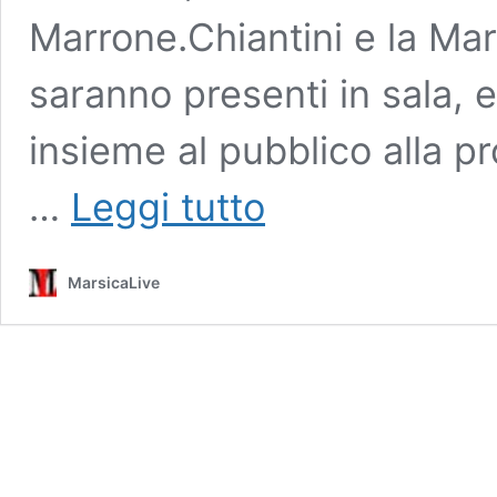
Marrone.Chiantini e la Marr
saranno presenti in sala, 
insieme al pubblico alla p
Emma
…
Leggi tutto
Marrone
e
il
MarsicaLive
regista
avezzanese
Stefano
Chiantini
presentano
al
cinema
Astra
“Il
ritorno”