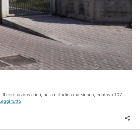
Il coronavirus a ieri, nella cittadina marsicana, contava 107
Covid
Leggi tutto
a
Celano,
inizia
la
lotta