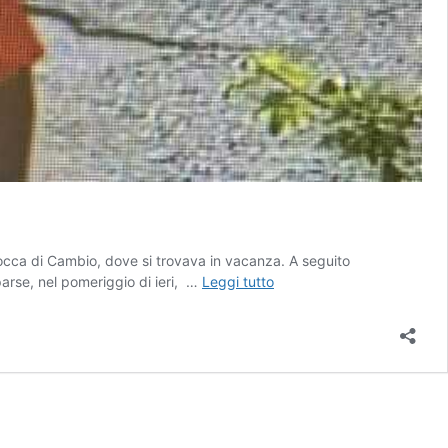
Rocca di Cambio, dove si trovava in vacanza. A seguito
Anziano
mparse, nel pomeriggio di ieri, …
Leggi tutto
scomparso
a
Rocca
di
Cambio,
ancora
nessuna